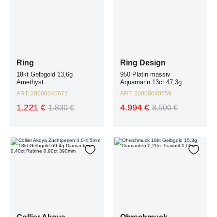
Ring
Ring Design
18kt Gelbgold 13,6g
950 Platin massiv
Amethyst
Aquamarin 13ct 47,3g
ART:
20000040672
ART:
20000040659
1.221 €
4.994 €
1.830 €
8.500 €
Collier Akoya Zuchtperlen 4,0-4,5mm 18kt Gelbgold 69,4g Diamanten 0,
Ohrschmuck 18kt Gelbgold 15,3g Dia
Zur Wunschliste hinzufügen
Zur W