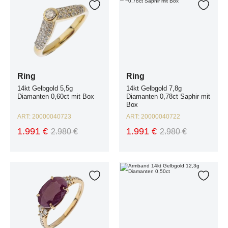
Zur Wunschliste hinzufügen
Zur W
Ring
Ring
14kt Gelbgold 5,5g
14kt Gelbgold 7,8g
Diamanten 0,60ct mit Box
Diamanten 0,78ct Saphir mit
Box
ART:
20000040723
ART:
20000040722
1.991 €
1.991 €
2.980 €
2.980 €
Ring 14kt Gelbgold 2,6g Diamanten 0,30ct Rubin 4,42ct mit Box und Zerti
Armband 14kt Gelbgold 12,3g Diama
Zur Wunschliste hinzufügen
Zur W