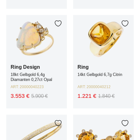
Ring Design 18kt Gelbgold 6,4g Diamanten 0,27ct Opal
Ring 14kt Gelbgold 6,7g Citrin
Zur Wunschliste hinzufügen
Zur W
Ring Design
Ring
18kt Gelbgold 6,4g
14kt Gelbgold 6,7g Citrin
Diamanten 0,27ct Opal
ART:
20000040223
ART:
20000040212
3.553 €
1.221 €
5.900 €
1.840 €
Armreif 18kt Gelbgold Diamanten 1,08ct 17,5g
Ohrstecker 18kt Gelbgold Diamanten 
Zur Wunschliste hinzufügen
Zur W