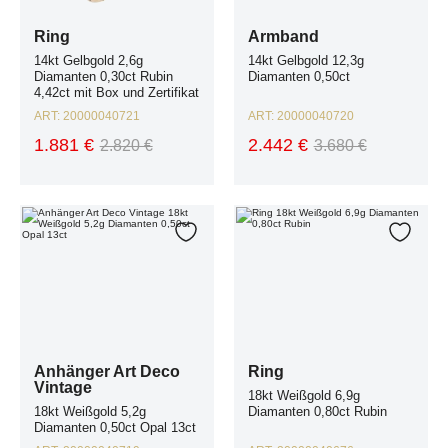
Ring
Armband
14kt Gelbgold 2,6g
14kt Gelbgold 12,3g
Diamanten 0,30ct Rubin
Diamanten 0,50ct
4,42ct mit Box und Zertifikat
ART:
20000040721
ART:
20000040720
1.881 €
2.442 €
2.820 €
3.680 €
Anhänger Art Deco Vintage 18kt Weißgold 5,2g Diamanten 0,50ct Opal 13
Ring 18kt Weißgold 6,9g Diamanten 
Zur Wunschliste hinzufügen
Zur W
Anhänger Art Deco
Ring
Vintage
18kt Weißgold 6,9g
18kt Weißgold 5,2g
Diamanten 0,80ct Rubin
Diamanten 0,50ct Opal 13ct