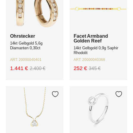
Ohrstecker
Facet Armband
Golden Reef
14kt Gelbgold 5,6g
Diamanten 0,30ct
14kt Gelbgold 0,9g Saphir
Rhodolit
ART:
20000040401
ART:
20000040368
1.441 €
252 €
2.400 €
345 €
Collier Design Anfertigung 14kt Gelbgold 12,8g Diamanten 0,80ct 420mm
Facet Ring Solitär 950 Platin 7,1g D
Zur Wunschliste hinzufügen
Zur W