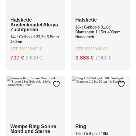
Halskette
Halskette
Anstecknadel Akoya
18kt Gelbgold 31,6g
Zuchtperlen
Diamanten 1,15ct 400mm
14kt Gelbgold 23,5g 6,5mm
Handarbeit
450mm
ART:
20000040110
ART:
20000040109
797 €
3.883 €
2.600 €
7.900 €
Wempe Ring Sonne Mond und Sterne 18kt Gelbgold 18,4g Diamanten 0,2
Ring 18kt Gelbgold 18kt Weißgold Dia
Zur Wunschliste hinzufügen
Zur W
Wempe Ring Sonne
Ring
Mond und Sterne
18kt Gelbgold 18kt