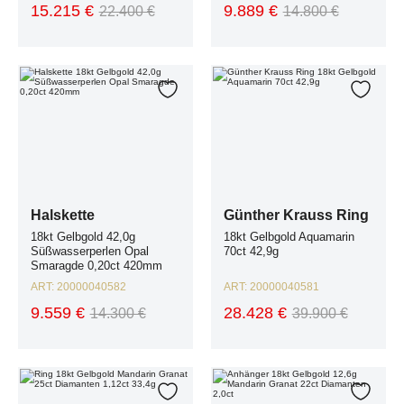
15.215 €
9.889 €
22.400 €
14.800 €
Halskette 18kt Gelbgold 42,0g Süßwasserperlen Opal Smaragde 0,20ct
Günther Krauss Ring 18kt Gelbgold 
Zur Wunschliste hinzufügen
Zur W
Halskette
Günther Krauss Ring
18kt Gelbgold 42,0g
18kt Gelbgold Aquamarin
Süßwasserperlen Opal
70ct 42,9g
Smaragde 0,20ct 420mm
ART:
20000040582
ART:
20000040581
9.559 €
28.428 €
14.300 €
39.900 €
Ring 18kt Gelbgold Mandarin Granat 25ct Diamanten 1,12ct 33,4g
Anhänger 18kt Gelbgold 12,6g Manda
Zur Wunschliste hinzufügen
Zur W