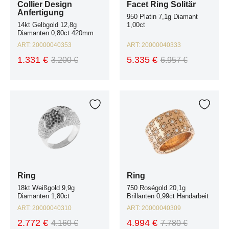
Collier Design
Facet Ring Solitär
Anfertigung
950 Platin 7,1g Diamant
14kt Gelbgold 12,8g
1,00ct
Diamanten 0,80ct 420mm
ART:
20000040353
ART:
20000040333
1.331 €
5.335 €
3.200 €
6.957 €
Ring 18kt Weißgold 9,9g Diamanten 1,80ct
Ring 750 Roségold 20,1g Brillanten 
Zur Wunschliste hinzufügen
Zur W
Ring
Ring
18kt Weißgold 9,9g
750 Roségold 20,1g
Diamanten 1,80ct
Brillanten 0,99ct Handarbeit
ART:
20000040310
ART:
20000040309
2.772 €
4.994 €
4.160 €
7.780 €