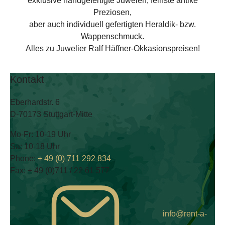
exklusive handgefertigte Juwelen, feinste antike
Preziosen,
aber auch individuell gefertigten Heraldik- bzw.
Wappenschmuck.
Alles zu Juwelier Ralf Häffner-Okkasionspreisen!
Kontakt
Eberhardstr. 6
D-70173 Stuttgart-Mitte
Mo-Fr: 10-19 Uhr
Sa: 10-18 Uhr
Phone:
+ 49 (0) 711 292 834
Fax:
+ 49 (0)711 / 22 61 577
info@rent-a-