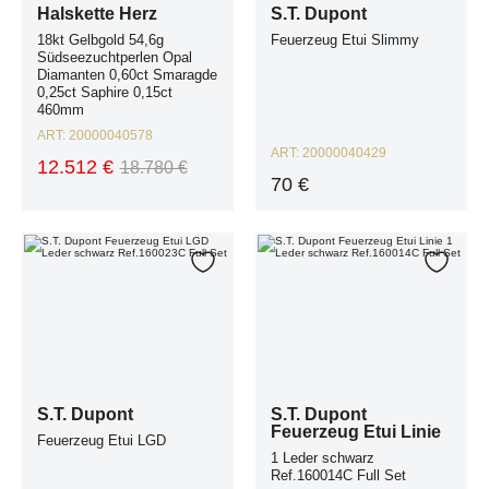
Halskette Herz
S.T. Dupont
18kt Gelbgold 54,6g
Feuerzeug Etui Slimmy
Südseezuchtperlen Opal
Diamanten 0,60ct Smaragde
0,25ct Saphire 0,15ct
460mm
ART:
20000040578
ART:
20000040429
12.512 €
18.780 €
70 €
S.T. Dupont Feuerzeug Etui LGD Leder schwarz Ref.160023C Full Set
S.T. Dupont Feuerzeug Etui Linie 1 
Zur Wunschliste hinzufügen
Zur W
S.T. Dupont
S.T. Dupont
Feuerzeug Etui Linie
Feuerzeug Etui LGD
1 Leder schwarz
Ref.160014C Full Set