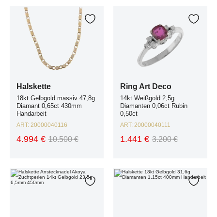
Halskette 18kt Gelbgold massiv 47,8g Diamant 0,65ct 430mm Handarbeit
Ring Art Deco 14kt Weißgold 2,5g D
Zur Wunschliste hinzufügen
Zur W
Halskette
Ring Art Deco
18kt Gelbgold massiv 47,8g
14kt Weißgold 2,5g
Diamant 0,65ct 430mm
Diamanten 0,06ct Rubin
Handarbeit
0,50ct
ART:
20000040116
ART:
20000040111
4.994 €
1.441 €
10.500 €
3.200 €
Halskette Anstecknadel Akoya Zuchtperlen 14kt Gelbgold 23,5g 6,5mm
Halskette 18kt Gelbgold 31,6g Diam
Zur Wunschliste hinzufügen
Zur W