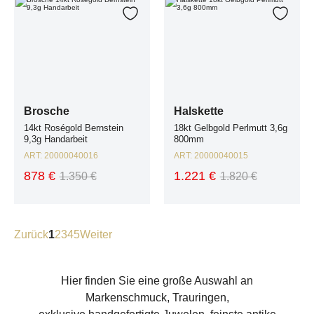
Brosche 14kt Roségold Bernstein 9,3g Handarbeit
Halskette 18kt Gelbgold Perlmutt 3
Zur Wunschliste hinzufügen
Zur W
Brosche
Halskette
14kt Roségold Bernstein
18kt Gelbgold Perlmutt 3,6g
9,3g Handarbeit
800mm
ART:
20000040016
ART:
20000040015
878 €
1.221 €
1.350 €
1.820 €
Seite
Zurück
1
2
3
4
5
Weiter
Hier finden Sie eine große Auswahl an
Markenschmuck, Trauringen,