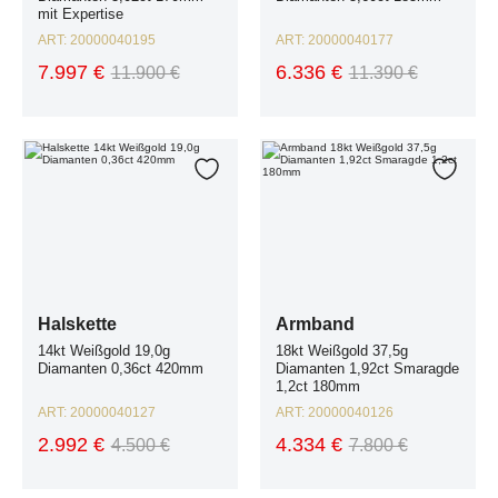
mit Expertise
ART:
20000040195
ART:
20000040177
7.997 €
6.336 €
11.900 €
11.390 €
Halskette 14kt Weißgold 19,0g Diamanten 0,36ct 420mm
Armband 18kt Weißgold 37,5g Diam
Zur Wunschliste hinzufügen
Zur W
Halskette
Armband
14kt Weißgold 19,0g
18kt Weißgold 37,5g
Diamanten 0,36ct 420mm
Diamanten 1,92ct Smaragde
1,2ct 180mm
ART:
20000040127
ART:
20000040126
2.992 €
4.334 €
4.500 €
7.800 €