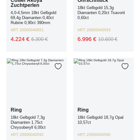
Collier Akoya
Ohrschmuck
Zuchtperlen
18kt Gelbgold 15,3g
4,0-4,5mm 18kt Gelbgold
Diamanten 0,20ct Tsavorit
69,4g Diamanten 0,40ct
0,60ct
Rubine 0,90ct 390mm
ART:
20000040651
ART:
20000040593
4.224 €
6.996 €
6.300 €
10.600 €
Ring 18kt Gelbgold 7,3g Diamanten 1,75ct Chrysoberyll 6,00ct
Ring 18kt Gelbgold 18,7g Opal 10,57
Zur Wunschliste hinzufügen
Zur W
Ring
Ring
18kt Gelbgold 7,3g
18kt Gelbgold 18,7g Opal
Diamanten 1,75ct
10,57ct
Chrysoberyll 6,00ct
ART:
20000040592
ART:
20000040590