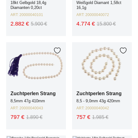
18kt Gelbgold 18,4g
Weißgold Diamant 1,58ct
Diamanten 0,20ct
16,1g
ART:
20000040101
ART:
20000040072
2.882 €
4.774 €
5.900 €
15.800 €
Zuchtperlen Strang 8,5mm 47g 410mm
Zuchtperlen Strang 8,5 - 9,0mm 43
Zur Wunschliste hinzufügen
Zur W
Zuchtperlen Strang
Zuchtperlen Strang
8,5mm 47g 410mm
8,5 - 9,0mm 43g 420mm
ART:
20000040043
ART:
20000040042
797 €
757 €
1.890 €
1.985 €