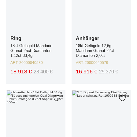
Ring
Anhänger
18kt Gelbgold Mandarin
18kt Gelbgold 12,6g
Granat 25ct Diamanten
Mandarin Granat 22ct
1,12ct 33,4g
Diamanten 2,0ct
ART:
20000040580
ART:
20000040579
18.918 €
16.916 €
28.400 €
25.370 €
Halskette Herz 18kt Gelbgold 54,6g Südseezuchtperlen Opal Diamanten 
S.T. Dupont Feuerzeug Etui Slimmy 
Zur Wunschliste hinzufügen
Zur W