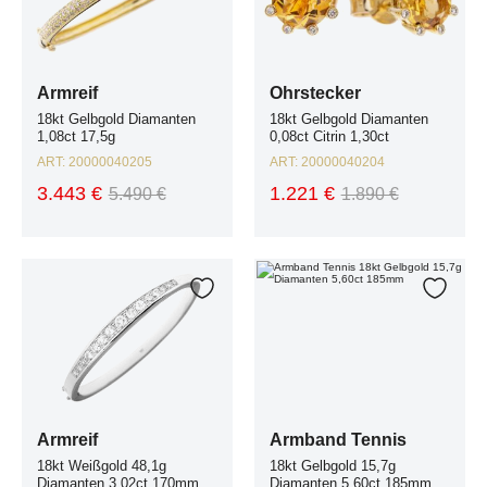
Armreif
Ohrstecker
18kt Gelbgold Diamanten
18kt Gelbgold Diamanten
1,08ct 17,5g
0,08ct Citrin 1,30ct
ART:
20000040205
ART:
20000040204
3.443 €
1.221 €
5.490 €
1.890 €
Armreif 18kt Weißgold 48,1g Diamanten 3,02ct 170mm mit Expertise
Armband Tennis 18kt Gelbgold 15,7
Zur Wunschliste hinzufügen
Zur W
Armreif
Armband Tennis
18kt Weißgold 48,1g
18kt Gelbgold 15,7g
Diamanten 3,02ct 170mm
Diamanten 5,60ct 185mm