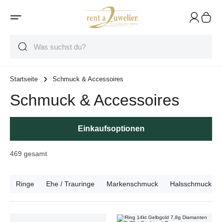
Suche
Suche
Suche
Startseite
Schmuck & Accessoires
Schmuck & Accessoires
Einkaufsoptionen
469
gesamt
Ringe
Ehe / Trauringe
Markenschmuck
Halsschmuck
Ring 14kt Gelbgold 5,5g Diamanten 0,60ct mit Box
Ring 14kt Gelbgold 7,8g Diamanten 