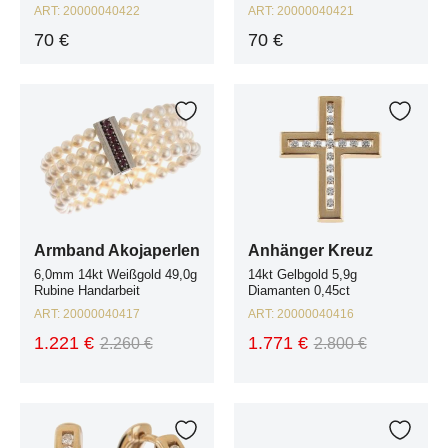
ART:
20000040422
ART:
20000040421
70 €
70 €
Armband Akojaperlen 6,0mm 14kt Weißgold 49,0g Rubine Handarbeit
Anhänger Kreuz 14kt Gelbgold 5,9g 
Zur Wunschliste hinzufügen
Zur W
Armband Akojaperlen
Anhänger Kreuz
6,0mm 14kt Weißgold 49,0g
14kt Gelbgold 5,9g
Rubine Handarbeit
Diamanten 0,45ct
ART:
20000040417
ART:
20000040416
1.221 €
1.771 €
2.260 €
2.800 €
Ohrstecker 14kt Gelbgold 5,6g Diamanten 0,30ct
Facet Armband Golden Reef 14kt Gel
Zur Wunschliste hinzufügen
Zur W