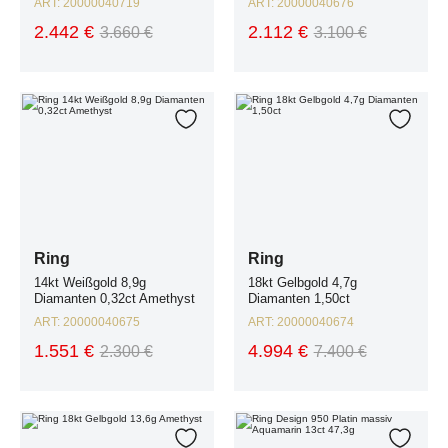
ART:
20000040719
ART:
20000040676
2.442 €
2.112 €
3.660 €
3.100 €
Ring 14kt Weißgold 8,9g Diamanten 0,32ct Amethyst
Ring 18kt Gelbgold 4,7g Diamanten 
Zur Wunschliste hinzufügen
Zur W
Ring
Ring
14kt Weißgold 8,9g
18kt Gelbgold 4,7g
Diamanten 0,32ct Amethyst
Diamanten 1,50ct
ART:
20000040675
ART:
20000040674
1.551 €
4.994 €
2.300 €
7.400 €
Ring 18kt Gelbgold 13,6g Amethyst
Ring Design 950 Platin massiv Aqua
Zur Wunschliste hinzufügen
Zur W