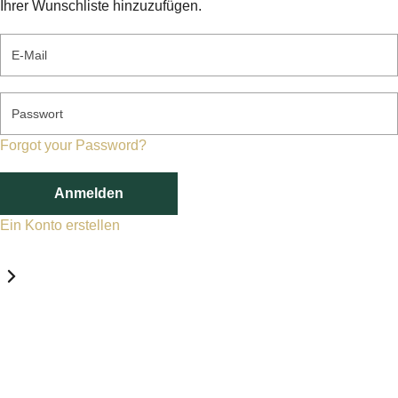
Ihrer Wunschliste hinzuzufügen.
E-Mail
Passwort
Forgot your Password?
Anmelden
Ein Konto erstellen
Datenschutz-Einstellungen
Erforderlich
Statistik
Marketing
Erforderlich
Aktivieren