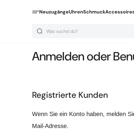
Neuzugänge
Uhren
Schmuck
Accessoire
Suche
Suche
Suche
Anmelden oder Benu
Registrierte Kunden
Wenn Sie ein Konto haben, melden Sie 
Mail-Adresse.