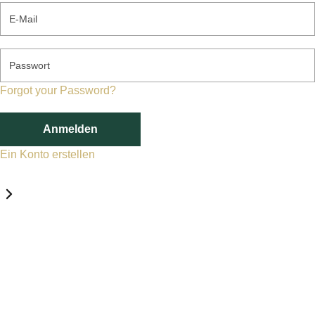
E-Mail
Passwort
Forgot your Password?
Anmelden
Ein Konto erstellen
Datenschutz-Einstellungen
Erforderlich
Statistik
Marketing
Erforderlich
Aktivieren
Diese Services und Technologien sind für den Betrieb von