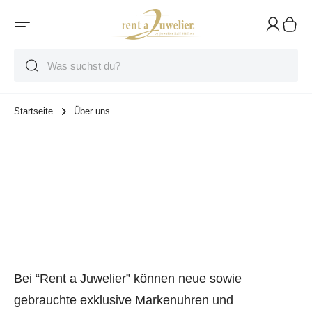
Suche
Suche
Suche
Startseite
Über uns
Rent a Juwelier
“Markenuhren und Schmuck
von privat an privat”
Bei “Rent a Juwelier” können neue sowie
gebrauchte exklusive Markenuhren und