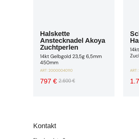
Halskette
Sc
Anstecknadel Akoya
Ha
Zuchtperlen
14kt
Zuc
14kt Gelbgold 23,5g 6,5mm
450mm
ART:
20000040110
ART:
797 €
1.
2.600 €
Kontakt