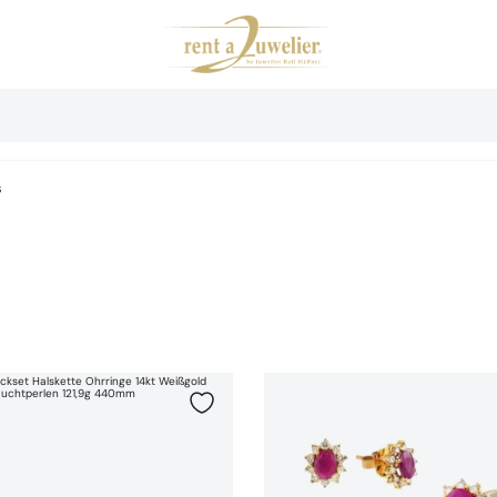
s
old 23,5g 6,5mm 450mm
et Halskette Ohrringe 14kt Weißgold Tahiti Zuchtperlen 121,9g 440mm
Schmuckset Ring Ohrstecker 14kt 
te hinzufügen
Zur Wunschliste hinzufügen