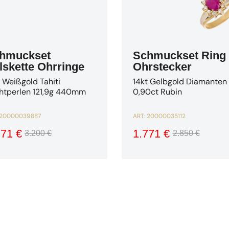
hmuckset
Schmuckset Ring
lskette Ohrringe
Ohrstecker
 Weißgold Tahiti
14kt Gelbgold Diamanten
htperlen 121,9g 440mm
0,90ct Rubin
20000039887
ART:
20000035112
771 €
1.771 €
3.200 €
2.850 €