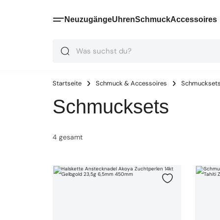
Neuzugänge
Uhren
Schmuck
Accessoires
Suche
Suche
Suche
Startseite
Schmuck & Accessoires
Schmuckset
Schmucksets
4
gesamt
Halskette Anstecknadel Akoya Zuchtperlen 14kt Gelbg
Schmucks
Zur Wunschlis