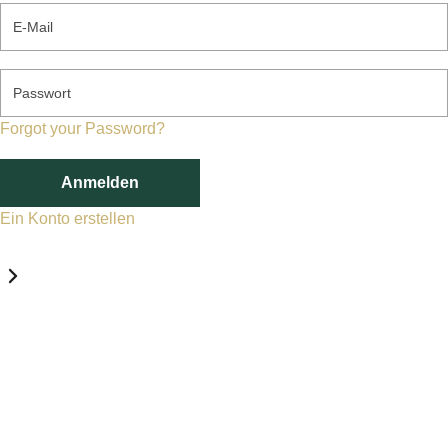
E-Mail
Passwort
Forgot your Password?
Anmelden
Ein Konto erstellen
Datenschutz-Einstellungen
Erforderlich
Statistik
Marketing
Erforderlich
Aktivieren
Diese Services und Technologien sind für den Betrieb von