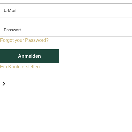
E-Mail
Passwort
Forgot your Password?
Anmelden
Ein Konto erstellen
Datenschutz-Einstellungen
Erforderlich
Statistik
Marketing
Erforderlich
Aktivieren