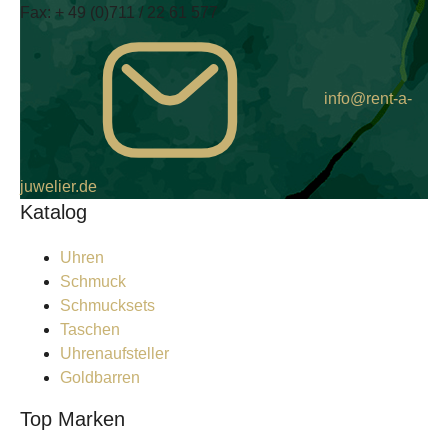
Fax:
+ 49 (0)711 / 22 61 577
info@rent-a-
juwelier.de
Katalog
Uhren
Schmuck
Schmucksets
Taschen
Uhrenaufsteller
Goldbarren
Top Marken