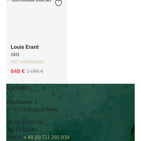
Zur Wunschliste hinzufügen
Louis Erard
1931
ART:
20000031450
848 €
2.086 €
Kontakt
Eberhardstr. 6
D-70173 Stuttgart-Mitte
Mo-Fr: 10-19 Uhr
Sa: 10-18 Uhr
Phone:
+ 49 (0) 711 292 834