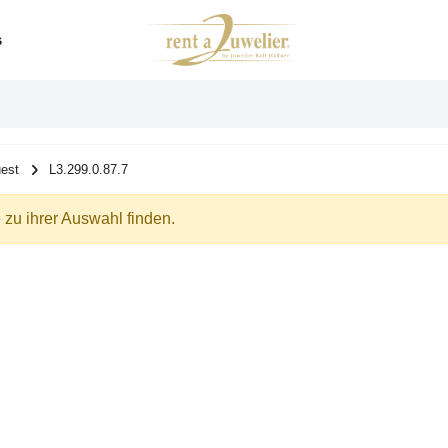
s
est
L3.299.0.87.7
zu ihrer Auswahl finden.