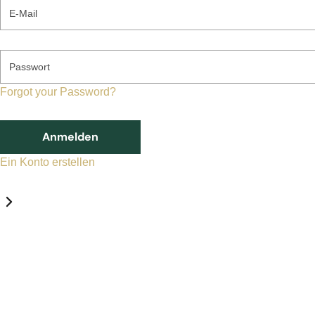
E-Mail
Passwort
Forgot your Password?
Anmelden
Ein Konto erstellen
Datenschutz-Einstellungen
Erforderlich
Statistik
Marketing
Erforderlich
Aktivieren