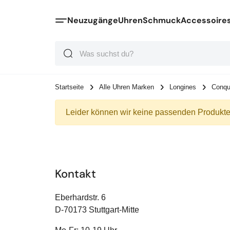
Neuzugänge
Uhren
Schmuck
Accessoire
Suche
Suche
Suche
Startseite
Alle Uhren Marken
Longines
Conqu
Leider können wir keine passenden Produkte 
Kontakt
Eberhardstr. 6
D-70173 Stuttgart-Mitte