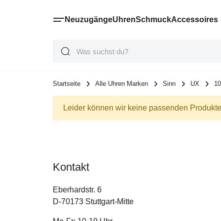
Neuzugänge
Uhren
Schmuck
Accessoires
Suche
Suche
Suche
Startseite
Alle Uhren Marken
Sinn
UX
10
Leider können wir keine passenden Produkte 
Kontakt
Eberhardstr. 6
D-70173 Stuttgart-Mitte