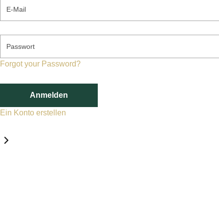
E-Mail
Passwort
Forgot your Password?
Anmelden
Ein Konto erstellen
Datenschutz-Einstellungen
Erforderlich
Statistik
Marketing
Erforderlich
Aktivieren