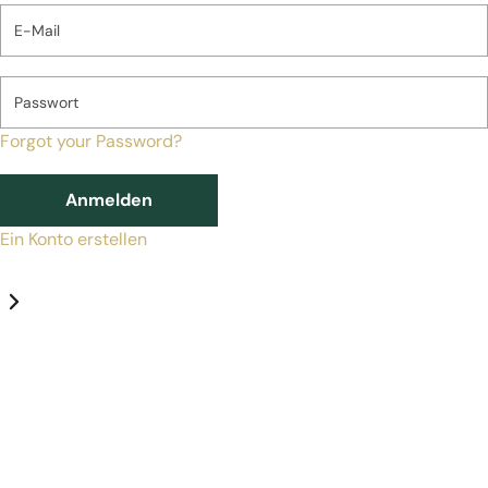
E-Mail
Passwort
Forgot your Password?
Anmelden
Ein Konto erstellen
Datenschutz-Einstellungen
Erforderlich
Statistik
Marketing
Erforderlich
Aktivieren
Diese Services und Technologien sind für den Betrieb von