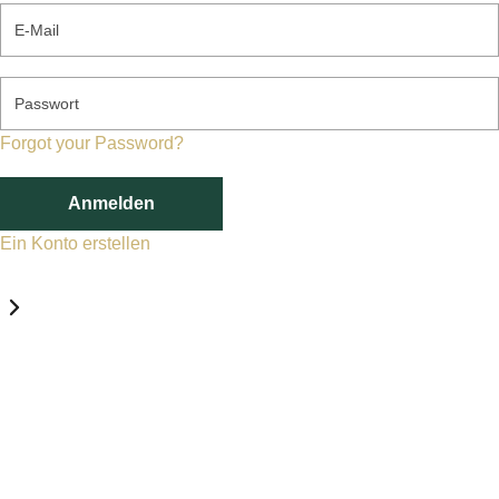
E-Mail
Passwort
Forgot your Password?
Anmelden
Ein Konto erstellen
Datenschutz-Einstellungen
Erforderlich
Statistik
Marketing
Erforderlich
Aktivieren
Diese Services und Technologien sind für den Betrieb von