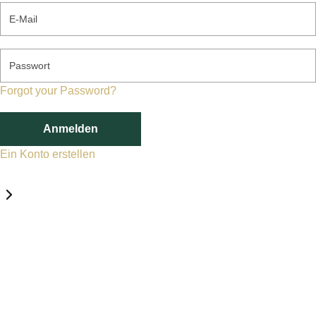
E-Mail
Passwort
Forgot your Password?
Anmelden
Ein Konto erstellen
Datenschutz-Einstellungen
Erforderlich
Statistik
Marketing
Erforderlich
Aktivieren
Diese Services und Technologien sind für den Betrieb von