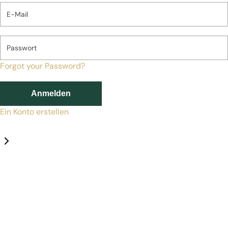
E-Mail
Passwort
Forgot your Password?
Anmelden
Ein Konto erstellen
Datenschutz-Einstellungen
Erforderlich
Statistik
Marketing
Erforderlich
Aktivieren
Diese Services und Technologien sind für den Betrieb von