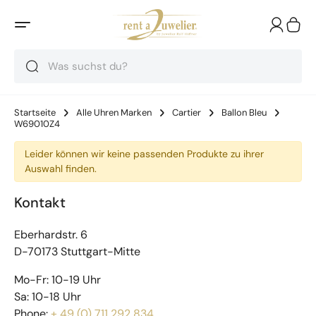
Suche
Suche
Suche
Startseite
Alle Uhren Marken
Cartier
Ballon Bleu
W69010Z4
Leider können wir keine passenden Produkte zu ihrer
Auswahl finden.
Kontakt
Eberhardstr. 6
D-70173 Stuttgart-Mitte
Mo-Fr: 10-19 Uhr
Sa: 10-18 Uhr
Phone:
+ 49 (0) 711 292 834