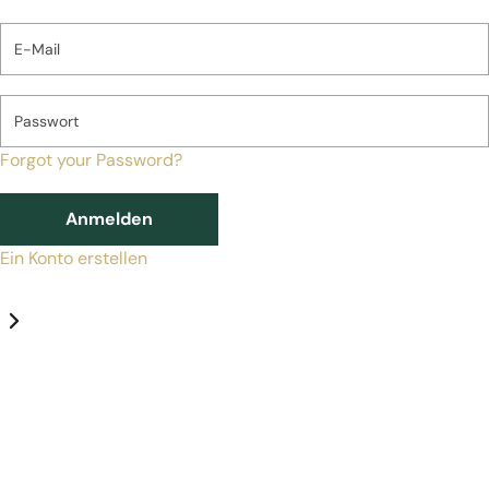
E-Mail
Passwort
Forgot your Password?
Anmelden
Ein Konto erstellen
Datenschutz-Einstellungen
Erforderlich
Statistik
Marketing
Erforderlich
Aktivieren