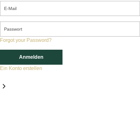
E-Mail
Passwort
Forgot your Password?
Anmelden
Ein Konto erstellen
Datenschutz-Einstellungen
Erforderlich
Statistik
Marketing
Erforderlich
Aktivieren
Diese Services und Technologien sind für den Betrieb von