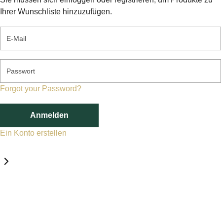
Ihrer Wunschliste hinzuzufügen.
E-Mail
Passwort
Forgot your Password?
Anmelden
Ein Konto erstellen
Datenschutz-Einstellungen
Erforderlich
Statistik
Marketing
Erforderlich
Aktivieren