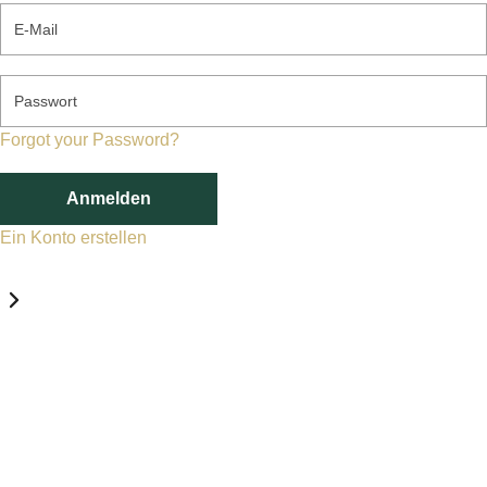
E-Mail
Passwort
Forgot your Password?
Anmelden
Ein Konto erstellen
Datenschutz-Einstellungen
Erforderlich
Statistik
Marketing
Erforderlich
Aktivieren
Diese Services und Technologien sind für den Betrieb von