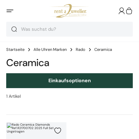
Suche
Suche
Suche
Startseite
Alle Uhren Marken
Rado
Ceramica
Ceramica
Einkaufsoptionen
1
Artikel
Rado Ceramica Diamonds Ref.R21700702 2025 Full Set Ungetragen
Zur Wunschliste hinzufügen