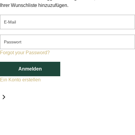
Ihrer Wunschliste hinzuzufügen.
E-Mail
Passwort
Forgot your Password?
Anmelden
Ein Konto erstellen
Datenschutz-Einstellungen
Erforderlich
Statistik
Marketing
Erforderlich
Aktivieren