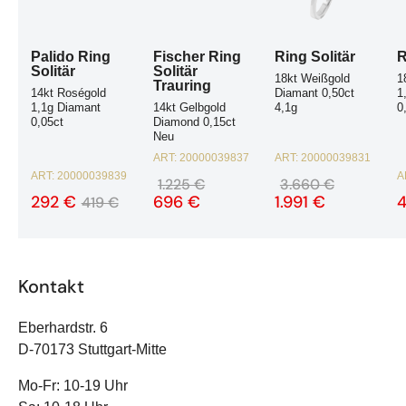
Palido Ring
Fischer Ring
Ring Solitär
R
Solitär
Solitär
18kt Weißgold
1
Trauring
14kt Roségold
Diamant 0,50ct
1
1,1g Diamant
14kt Gelbgold
4,1g
0
0,05ct
Diamond 0,15ct
Neu
ART:
20000039837
ART:
20000039831
ART:
20000039839
A
1.225 €
3.660 €
292 €
696 €
1.991 €
419 €
Kontakt
Eberhardstr. 6
D-70173 Stuttgart-Mitte
Mo-Fr: 10-19 Uhr