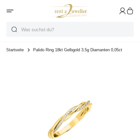
Suche
Suche
Suche
Startseite
Palido Ring 18kt Gelbgold 3,5g Diamanten 0,05ct
Zum Ende der Bildgalerie springen
Zum Anfang der Bildgalerie springen