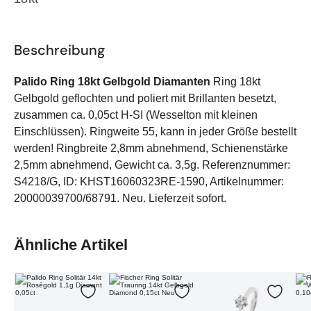
Beschreibung
Palido Ring 18kt Gelbgold Diamanten
Ring 18kt
Gelbgold geflochten und poliert mit Brillanten besetzt,
zusammen ca. 0,05ct H-SI (Wesselton mit kleinen
Einschlüssen). Ringweite 55, kann in jeder Größe bestellt
werden! Ringbreite 2,8mm abnehmend, Schienenstärke
2,5mm abnehmend, Gewicht ca. 3,5g. Referenznummer:
S4218/G, ID: KHST16060323RE-1590, Artikelnummer:
20000039700/68791. Neu. Lieferzeit sofort.
Ähnliche Artikel
Palido Ring Solitär 14kt Roségold 1,1g Diamant 0,05ct
Fischer Ring Solitär Trauring 14kt Gelbgold Diam
Ring Solitär 18kt Weißgold
Rin
Zur Wunschliste hinzufügen
Zur Wunschliste hinzuf
Zur Wu