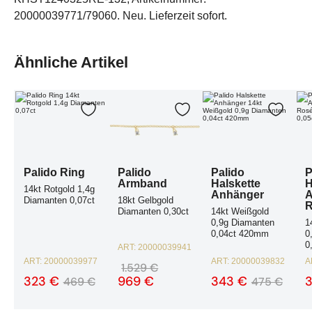
20000039771/79060. Neu. Lieferzeit sofort.
Ähnliche Artikel
Palido Ring 14kt Rotgold 1,4g Diamanten 0,07ct
Palido Armband 18kt Gelbgold Diamanten 0,30ct
Palido Halskette Anhänger
Pal
Zur Wunschliste hinzufügen
Zur Wunschliste hinzuf
Zur Wu
Palido Ring
Palido
Palido
P
Armband
Halskette
H
14kt Rotgold 1,4g
Anhänger
A
Diamanten 0,07ct
18kt Gelbgold
R
Diamanten 0,30ct
14kt Weißgold
0,9g Diamanten
1
0,04ct 420mm
0
0
ART:
20000039941
ART:
20000039977
ART:
20000039832
A
1.529 €
323 €
969 €
343 €
469 €
475 €