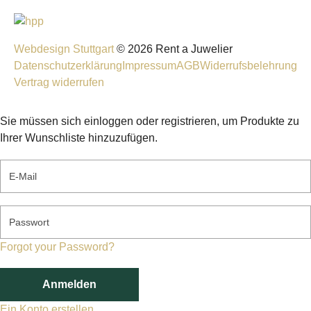
Webdesign Stuttgart
© 2026 Rent a Juwelier
Datenschutzerklärung
Impressum
AGB
Widerrufsbelehrung
Vertrag widerrufen
Sie müssen sich einloggen oder registrieren, um Produkte zu
Ihrer Wunschliste hinzuzufügen.
E-Mail
Passwort
Forgot your Password?
Anmelden
Ein Konto erstellen