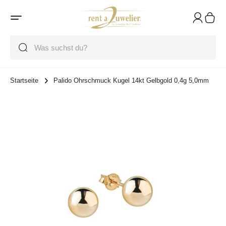
Suche
Suche
Suche
Startseite
Palido Ohrschmuck Kugel 14kt Gelbgold 0,4g 5,0mm
Zum Ende der Bildgalerie springen
Zum Anfang der Bildgalerie springen