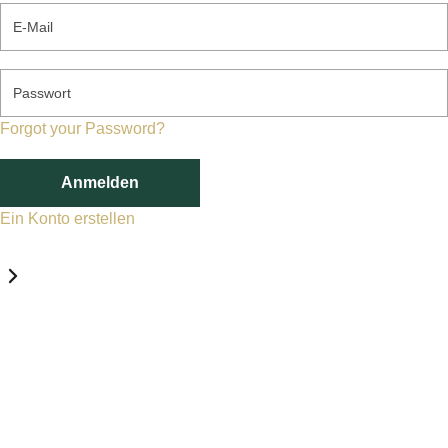
E-Mail
Passwort
Forgot your Password?
Anmelden
Ein Konto erstellen
Datenschutz-Einstellungen
Erforderlich
Statistik
Marketing
Erforderlich
Aktivieren
Diese Services und Technologien sind für den Betrieb von