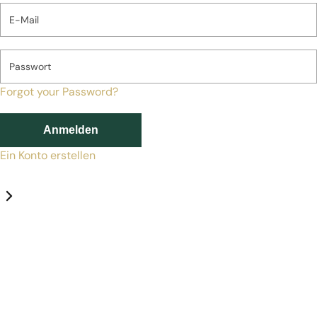
E-Mail
Passwort
Forgot your Password?
Anmelden
Ein Konto erstellen
Datenschutz-Einstellungen
Erforderlich
Statistik
Marketing
Erforderlich
Aktivieren
Diese Services und Technologien sind für den Betrieb von