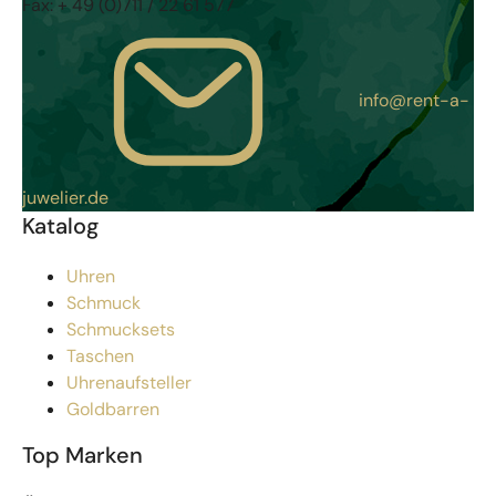
Fax:
+ 49 (0)711 / 22 61 577
info@rent-a-
juwelier.de
Katalog
Uhren
Schmuck
Schmucksets
Taschen
Uhrenaufsteller
Goldbarren
Top Marken