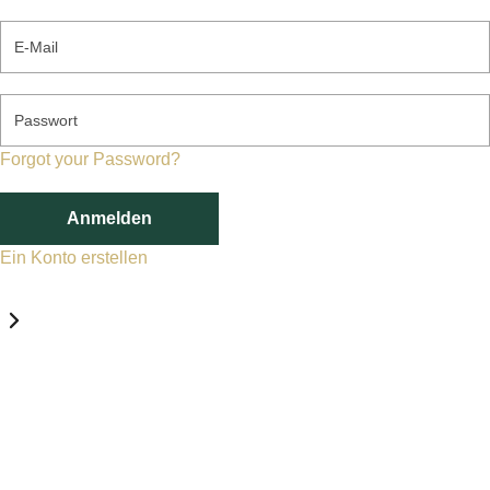
E-Mail
Passwort
Forgot your Password?
Anmelden
Ein Konto erstellen
Datenschutz-Einstellungen
Erforderlich
Statistik
Marketing
Erforderlich
Aktivieren