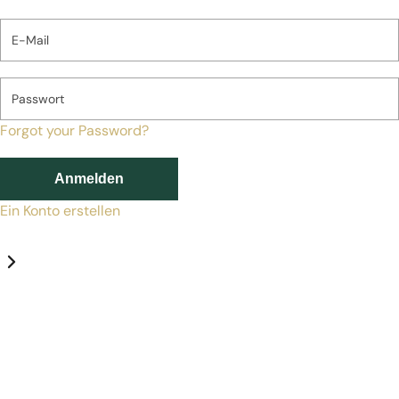
E-Mail
Passwort
Forgot your Password?
Anmelden
Ein Konto erstellen
Datenschutz-Einstellungen
Erforderlich
Statistik
Marketing
Erforderlich
Aktivieren