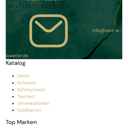
Fax:
+ 49 (0)711 / 22 61 577
info@rent-a-
juwelier.de
Katalog
Uhren
Schmuck
Schmucksets
Taschen
Uhrenaufsteller
Goldbarren
Top Marken