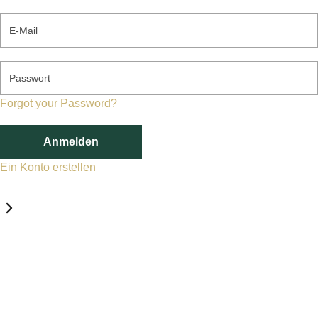
E-Mail
Passwort
Forgot your Password?
Anmelden
Ein Konto erstellen
Datenschutz-Einstellungen
Erforderlich
Statistik
Marketing
Erforderlich
Aktivieren