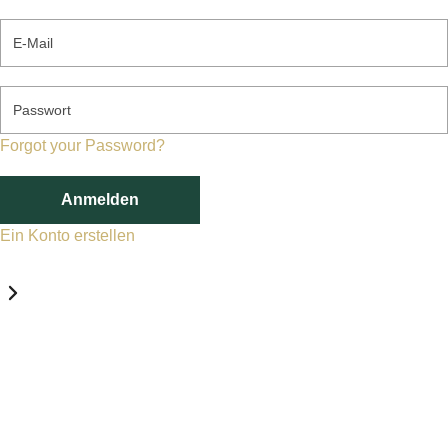
E-Mail
Passwort
Forgot your Password?
Anmelden
Ein Konto erstellen
Datenschutz-Einstellungen
Erforderlich
Statistik
Marketing
Erforderlich
Aktivieren