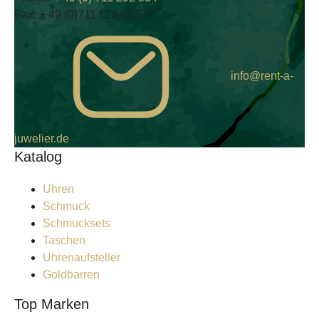
Fax:
+ 49 (0)711 / 22 61 577
info@rent-a-
juwelier.de
Katalog
Uhren
Schmuck
Schmucksets
Taschen
Uhrenaufsteller
Goldbarren
Top Marken