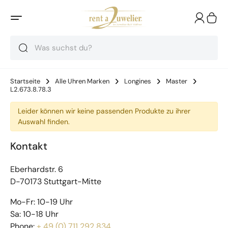
Suche
Suche
Suche
Startseite
Alle Uhren Marken
Longines
Master
L2.673.8.78.3
Leider können wir keine passenden Produkte zu ihrer
Auswahl finden.
Kontakt
Eberhardstr. 6
D-70173 Stuttgart-Mitte
Mo-Fr: 10-19 Uhr
Sa: 10-18 Uhr
Phone:
+ 49 (0) 711 292 834