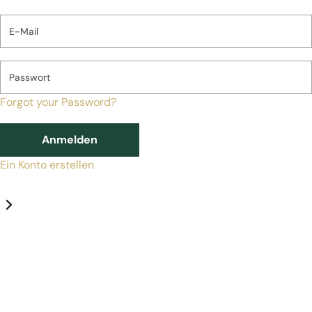
E-Mail
Passwort
Forgot your Password?
Anmelden
Ein Konto erstellen
Datenschutz-Einstellungen
Erforderlich
Statistik
Marketing
Erforderlich
Aktivieren