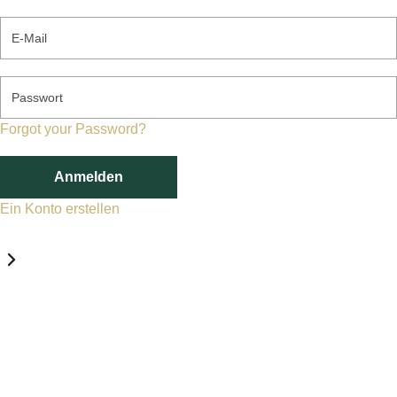
E-Mail
Passwort
Forgot your Password?
Anmelden
Ein Konto erstellen
Datenschutz-Einstellungen
Erforderlich
Statistik
Marketing
Erforderlich
Aktivieren