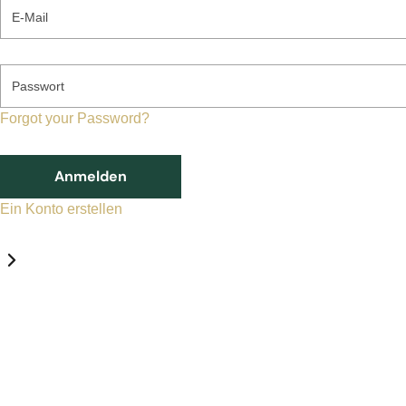
E-Mail
Passwort
Forgot your Password?
Anmelden
Ein Konto erstellen
Datenschutz-Einstellungen
Erforderlich
Statistik
Marketing
Erforderlich
Aktivieren