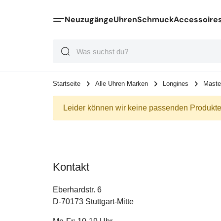
Neuzugänge
Uhren
Schmuck
Accessoire
Suche
Suche
Suche
Startseite
Alle Uhren Marken
Longines
Maste
Leider können wir keine passenden Produkte 
Kontakt
Eberhardstr. 6
D-70173 Stuttgart-Mitte