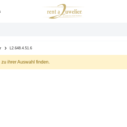
s
r
L2.648.4.51.6
zu ihrer Auswahl finden.