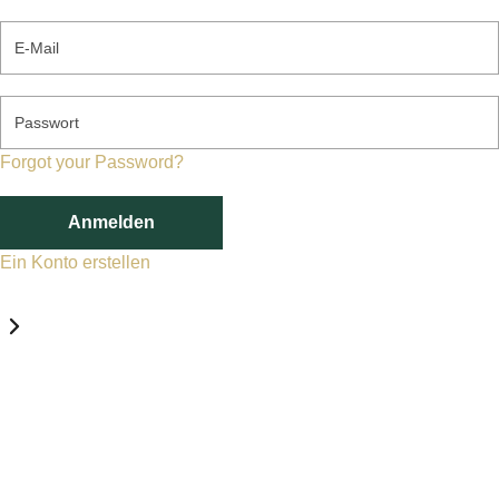
E-Mail
Passwort
Forgot your Password?
Anmelden
Ein Konto erstellen
Datenschutz-Einstellungen
Erforderlich
Statistik
Marketing
Erforderlich
Aktivieren