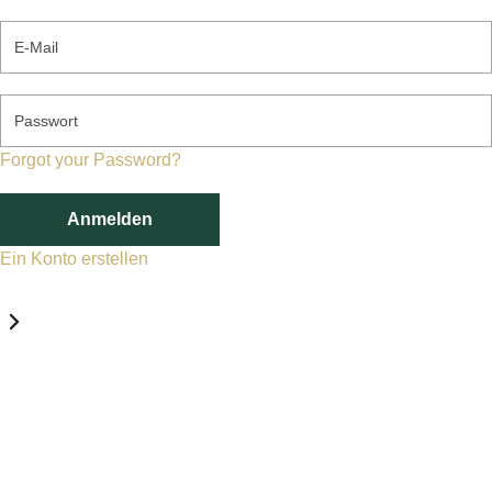
E-Mail
Passwort
Forgot your Password?
Anmelden
Ein Konto erstellen
Datenschutz-Einstellungen
Erforderlich
Statistik
Marketing
Erforderlich
Aktivieren