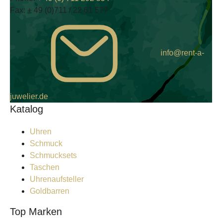
Fax:
+ 49 (0)711 / 22 61 577
info@rent-a-
juwelier.de
Katalog
Uhren
Schmuck
Schmucksets
Taschen
Uhrenaufsteller
Goldbarren
Top Marken