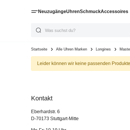
Neuzugänge
Uhren
Schmuck
Accessoires
Suche
Suche
Suche
Startseite
Alle Uhren Marken
Longines
Maste
Leider können wir keine passenden Produkte 
Kontakt
Eberhardstr. 6
D-70173 Stuttgart-Mitte