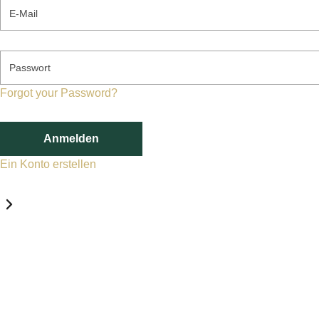
E-Mail
Passwort
Forgot your Password?
Anmelden
Ein Konto erstellen
Datenschutz-Einstellungen
Erforderlich
Statistik
Marketing
Erforderlich
Aktivieren