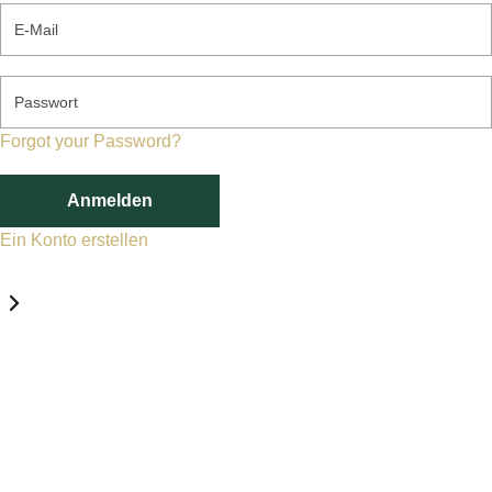
E-Mail
Passwort
Forgot your Password?
Anmelden
Ein Konto erstellen
Datenschutz-Einstellungen
Erforderlich
Statistik
Marketing
Erforderlich
Aktivieren
Diese Services und Technologien sind für den Betrieb von