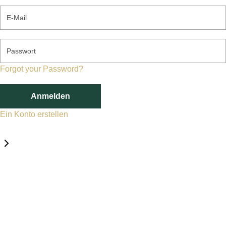
E-Mail
Passwort
Forgot your Password?
Anmelden
Ein Konto erstellen
Datenschutz-Einstellungen
Erforderlich
Statistik
Marketing
Erforderlich
Aktivieren