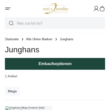
Suche
Suche
Suche
Startseite
Alle Uhren Marken
Junghans
Junghans
Einkaufsoptionen
1
Artikel
Mega
Junghans Mega Funkuhr Stahl Gelbgold Quarz Armband Leder Klappschli