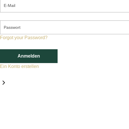
E-Mail
Passwort
Forgot your Password?
Anmelden
Ein Konto erstellen
Datenschutz-Einstellungen
Erforderlich
Statistik
Marketing
Erforderlich
Aktivieren