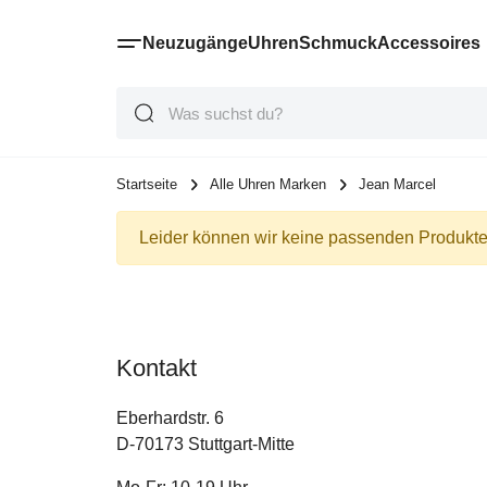
Neuzugänge
Uhren
Schmuck
Accessoires
Suche
Suche
Suche
Startseite
Alle Uhren Marken
Jean Marcel
Leider können wir keine passenden Produkte 
Kontakt
Eberhardstr. 6
D-70173 Stuttgart-Mitte