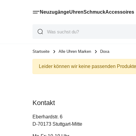
Neuzugänge
Uhren
Schmuck
Accessoires
Suche
Suche
Suche
Startseite
Alle Uhren Marken
Doxa
Leider können wir keine passenden Produkte 
Kontakt
Eberhardstr. 6
D-70173 Stuttgart-Mitte