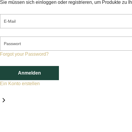
Sie müssen sich einloggen oder registrieren, um Produkte zu I
E-Mail
Passwort
Forgot your Password?
Anmelden
Ein Konto erstellen
Datenschutz-Einstellungen
Erforderlich
Statistik
Marketing
Erforderlich