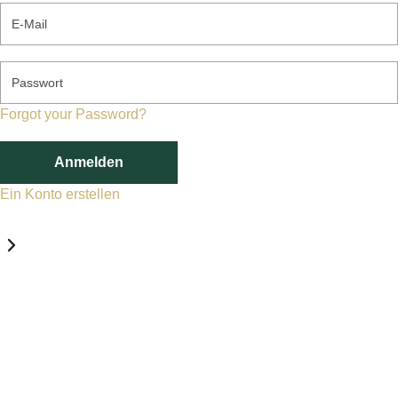
E-Mail
Passwort
Forgot your Password?
Anmelden
Ein Konto erstellen
Datenschutz-Einstellungen
Erforderlich
Statistik
Marketing
Erforderlich
Aktivieren
Diese Services und Technologien sind für den Betrieb von