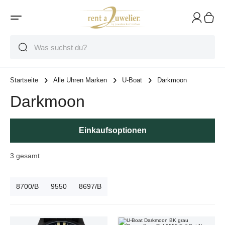
Suche
Suche
Suche
Startseite
Alle Uhren Marken
U-Boat
Darkmoon
Darkmoon
Einkaufsoptionen
3
gesamt
8700/B
9550
8697/B
U-Boat Darkmoon Blue Ref.8700/B Full Set Neu
U-Boat Darkmoon BK grau Camouflag