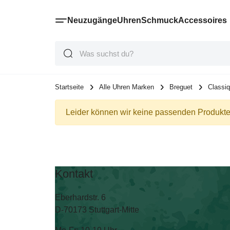
Neuzugänge
Uhren
Schmuck
Accessoires
Suche
Suche
Suche
Startseite
Alle Uhren Marken
Breguet
Classi
Leider können wir keine passenden Produkte 
Kontakt
Eberhardstr. 6
D-70173 Stuttgart-Mitte