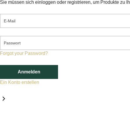
Sie müssen sich einloggen oder registrieren, um Produkte zu I
E-Mail
Passwort
Forgot your Password?
Anmelden
Ein Konto erstellen
Datenschutz-Einstellungen
Erforderlich
Statistik
Marketing
Erforderlich