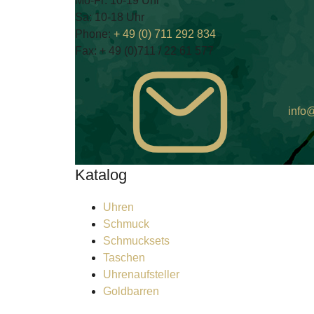
Mo-Fr: 10-19 Uhr
Sa: 10-18 Uhr
Phone:
+ 49 (0) 711 292 834
Fax:
+ 49 (0)711 / 22 61 577
info@
Katalog
Uhren
Schmuck
Schmucksets
Taschen
Uhrenaufsteller
Goldbarren