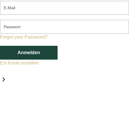
E-Mail
Passwort
Forgot your Password?
Anmelden
Ein Konto erstellen
Datenschutz-Einstellungen
Erforderlich
Statistik
Marketing
Erforderlich
Aktivieren
Diese Services und Technologien sind für den Betrieb von