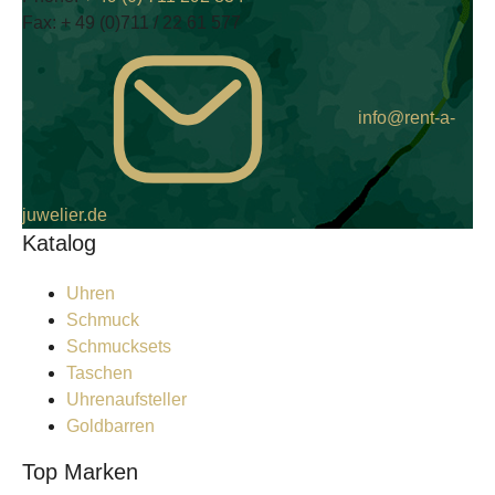
Fax:
+ 49 (0)711 / 22 61 577
info@rent-a-
juwelier.de
Katalog
Uhren
Schmuck
Schmucksets
Taschen
Uhrenaufsteller
Goldbarren
Top Marken