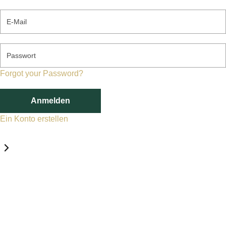
E-Mail
Passwort
Forgot your Password?
Anmelden
Ein Konto erstellen
Datenschutz-Einstellungen
Erforderlich
Statistik
Marketing
Erforderlich
Aktivieren