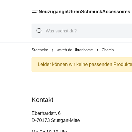
Neuzugänge
Uhren
Schmuck
Accessoires
Suche
Suche
Suche
Startseite
watch.de Uhrenbörse
Charriol
Leider können wir keine passenden Produkte 
Kontakt
Eberhardstr. 6
D-70173 Stuttgart-Mitte