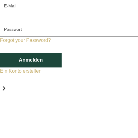
E-Mail
Passwort
Forgot your Password?
Anmelden
Ein Konto erstellen
Datenschutz-Einstellungen
Erforderlich
Statistik
Marketing
Erforderlich
Aktivieren