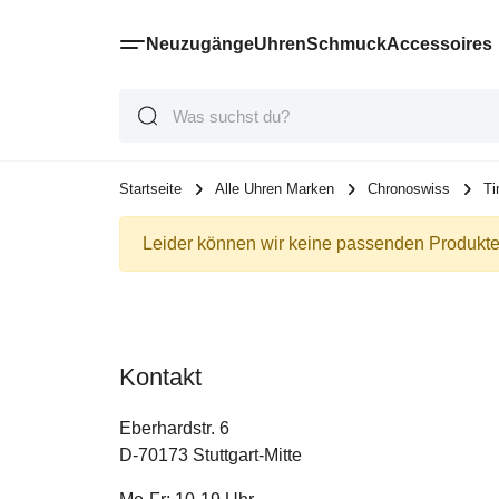
Neuzugänge
Uhren
Schmuck
Accessoires
Suche
Suche
Suche
Startseite
Alle Uhren Marken
Chronoswiss
Ti
Leider können wir keine passenden Produkte 
Kontakt
Eberhardstr. 6
D-70173 Stuttgart-Mitte