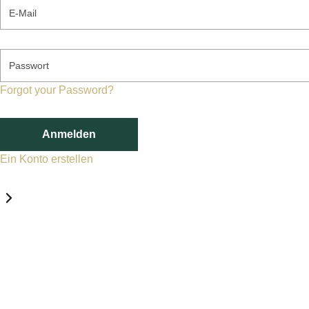
E-Mail
Passwort
Forgot your Password?
Anmelden
Ein Konto erstellen
Datenschutz-Einstellungen
Erforderlich
Statistik
Marketing
Erforderlich
Aktivieren