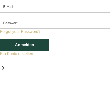
E-Mail
Passwort
Forgot your Password?
Anmelden
Ein Konto erstellen
Datenschutz-Einstellungen
Erforderlich
Statistik
Marketing
Erforderlich
Aktivieren
Diese Services und Technologien sind für den Betrieb von