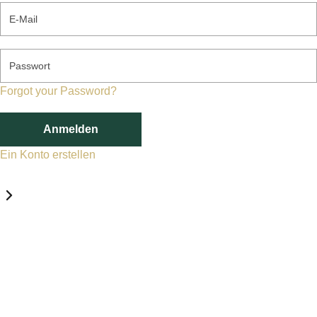
E-Mail
Passwort
Forgot your Password?
Anmelden
Ein Konto erstellen
Datenschutz-Einstellungen
Erforderlich
Statistik
Marketing
Erforderlich
Aktivieren
Diese Services und Technologien sind für den Betrieb von