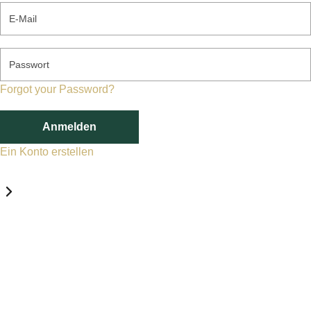
E-Mail
Passwort
Forgot your Password?
Anmelden
Ein Konto erstellen
Datenschutz-Einstellungen
Erforderlich
Statistik
Marketing
Erforderlich
Aktivieren
Diese Services und Technologien sind für den Betrieb von