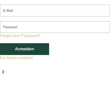
E-Mail
Passwort
Forgot your Password?
Anmelden
Ein Konto erstellen
Datenschutz-Einstellungen
Erforderlich
Statistik
Marketing
Erforderlich
Aktivieren