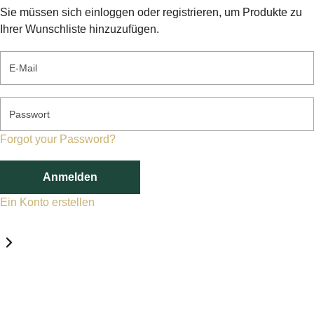
Sie müssen sich einloggen oder registrieren, um Produkte zu
Ihrer Wunschliste hinzuzufügen.
E-Mail
Passwort
Forgot your Password?
Anmelden
Ein Konto erstellen
Datenschutz-Einstellungen
Erforderlich
Statistik
Marketing
Erforderlich