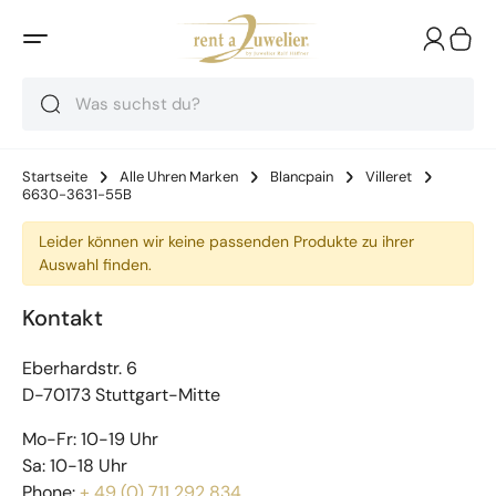
Suche
Suche
Suche
Startseite
Alle Uhren Marken
Blancpain
Villeret
6630-3631-55B
Leider können wir keine passenden Produkte zu ihrer
Auswahl finden.
Kontakt
Eberhardstr. 6
D-70173 Stuttgart-Mitte
Mo-Fr: 10-19 Uhr
Sa: 10-18 Uhr
Phone:
+ 49 (0) 711 292 834