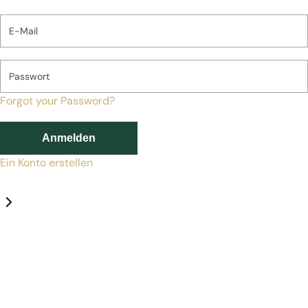
E-Mail
Passwort
Forgot your Password?
Anmelden
Ein Konto erstellen
Datenschutz-Einstellungen
Erforderlich
Statistik
Marketing
Erforderlich
Aktivieren