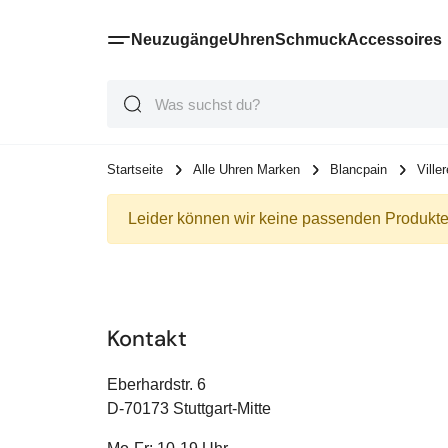
Neuzugänge
Uhren
Schmuck
Accessoires
Suche
Suche
Suche
Startseite
Alle Uhren Marken
Blancpain
Viller
Leider können wir keine passenden Produkte 
Kontakt
Eberhardstr. 6
D-70173 Stuttgart-Mitte