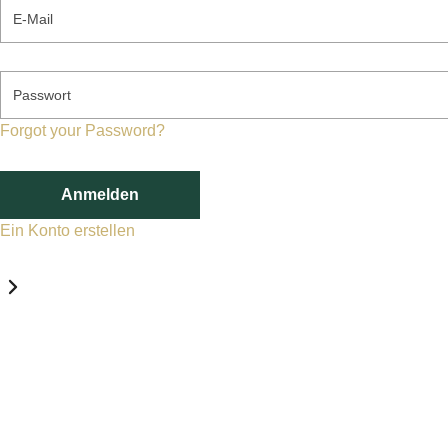
E-Mail
Passwort
Forgot your Password?
Anmelden
Ein Konto erstellen
Datenschutz-Einstellungen
Erforderlich
Statistik
Marketing
Erforderlich
Aktivieren