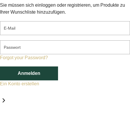
Sie müssen sich einloggen oder registrieren, um Produkte zu
Ihrer Wunschliste hinzuzufügen.
E-Mail
Passwort
Forgot your Password?
Anmelden
Ein Konto erstellen
Datenschutz-Einstellungen
Erforderlich
Statistik
Marketing
Erforderlich